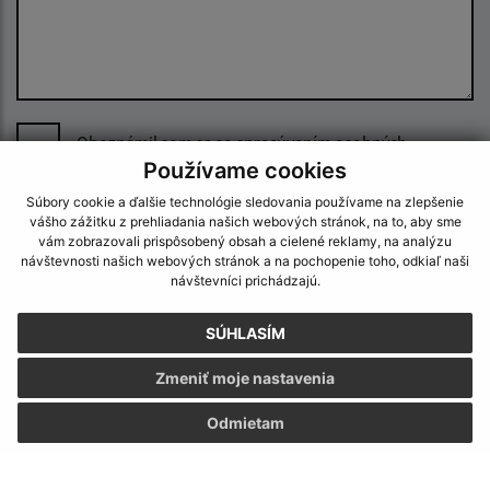
Oboznámil som sa so
spracúvaním osobných
údajov
Používame cookies
Súbory cookie a ďalšie technológie sledovania používame na zlepšenie
Google reCaptcha Response
Odoslať správu
vášho zážitku z prehliadania našich webových stránok, na to, aby sme
vám zobrazovali prispôsobený obsah a cielené reklamy, na analýzu
návštevnosti našich webových stránok a na pochopenie toho, odkiaľ naši
návštevníci prichádzajú.
Úradné hodiny:
SÚHLASÍM
Deň
Čas
Zmeniť moje nastavenia
Pondelok:
08:00 - 15:00
Odmietam
Utorok:
nestránkový deň
Streda:
08:00 - 16:30
Štvrtok:
nestránkový deň