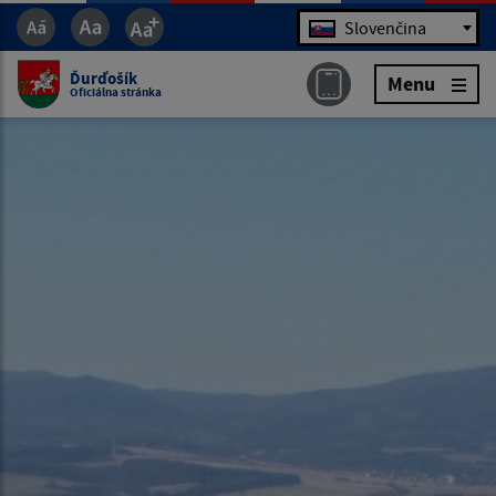
Jazyk
Slovenčina
Ďurďošík
Menu
Oficiálna stránka