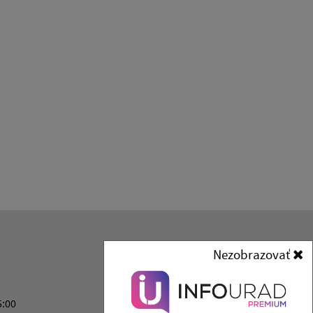
Kontakt:
Nezobrazovať
Obec (Ďurďošík)
Obecný úrad (Ďurďošík)
5:00