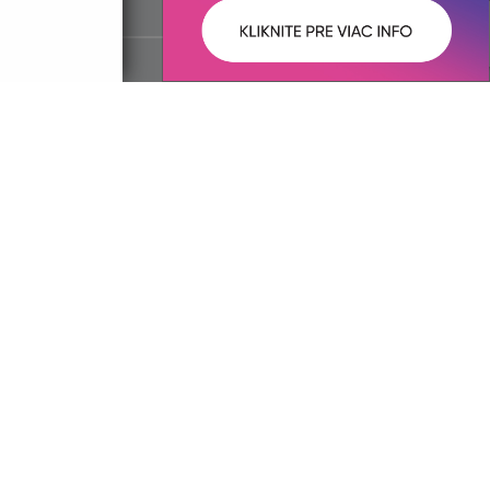
ované:
Správca obsahu:
10:51 hod.
Správca obsahu je Obec