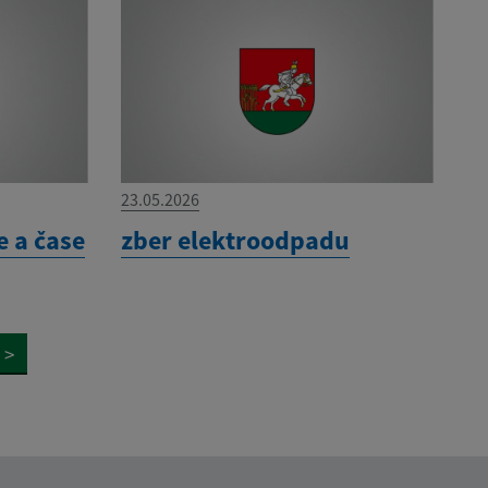
23.05.2026
 a čase
zber elektroodpadu
>