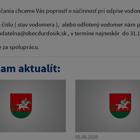
čania chceme Vás poprosiť o súčinnosť pri odpise vodo
číslo ( stav vodomera ), alebo odfotený vodomer nám p
odatelna@obecdurdosik.sk , v termíne najneskôr do 31.
 za spoluprácu.
am aktualít:
05.08.2026