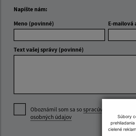
Napíšte nám:
Meno (povinné)
E-mailová 
Text vašej správy (povinné)
Oboznámil som sa so
spracúvaním
osobných údajov
Súbory co
prehliadania
cielené rekla