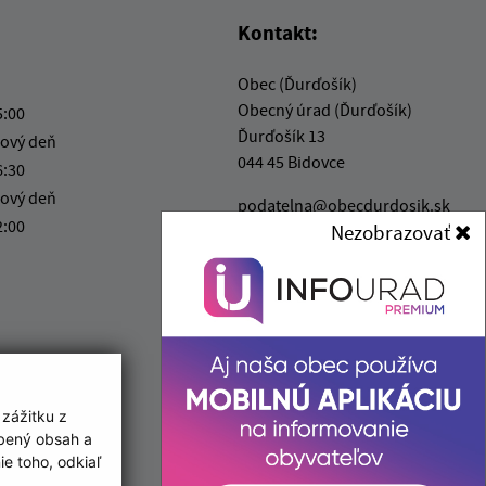
Kontakt:
Obec (Ďurďošík)
Obecný úrad (Ďurďošík)
5:00
Ďurďošík 13
ový deň
044 45 Bidovce
6:30
ový deň
podatelna@obecdurdosik.sk
2:00
Nezobrazovať
+421 55 696 52 15
IČO: 00324124
 zážitku z
obený obsah a
e toho, odkiaľ