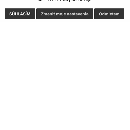
SÚHLASÍM
Zmeniť moje nastavenia
Odmietam
Rýchle odkazy:
Aktualiz
nku
Aktuality
06.08.2026 