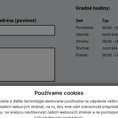
Úradné hodiny:
adresa (povinné)
Deň
Čas
Pondelok:
08:00 - 1
Utorok:
nestránk
Streda:
08:00 - 1
Štvrtok:
nestránk
Piatok:
08:00 - 1
Používame cookies
Google reCaptcha Response
Odoslať správu
okie a ďalšie technológie sledovania používame na zlepšenie vášho
 našich webových stránok, na to, aby sme vám zobrazovali prispôs
my, na analýzu návštevnosti našich webových stránok a na pochopeni
naši návštevníci prichádzajú.