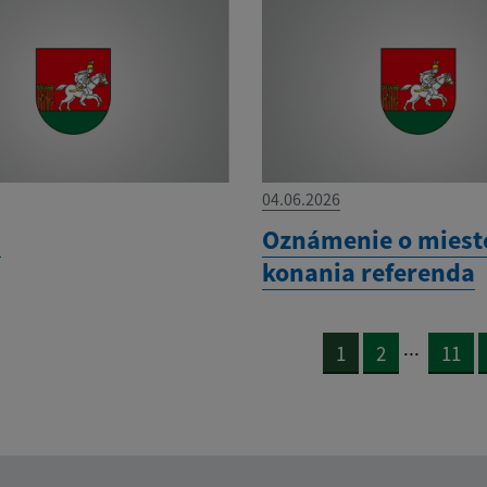
04.06.2026
M
Oznámenie o mieste
konania referenda
...
1
2
11