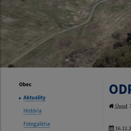
OD
Obec
Aktuality
Úvod
História
Fotogaléria
16.12.