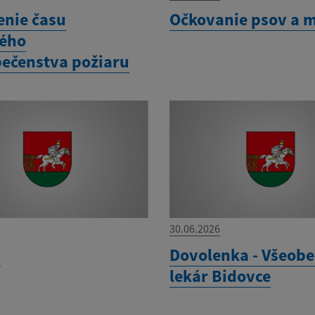
enie času
Očkovanie psov a 
ého
ečenstva požiaru
30.06.2026
M
Dovolenka - Všeob
lekár Bidovce