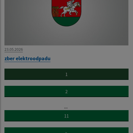
23.05.2026
zber elektroodpadu
1
2
...
11