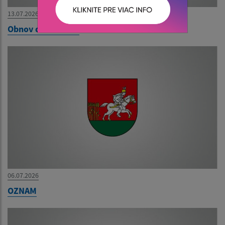
13.07.2026
Obnov dom mini +
06.07.2026
OZNAM