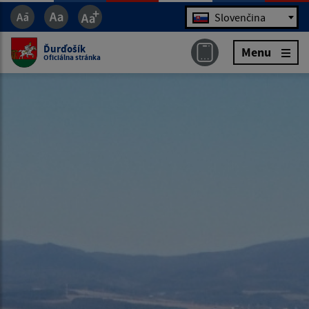
Jazyk
Slovenčina
Ďurďošík
Menu
Oficiálna stránka