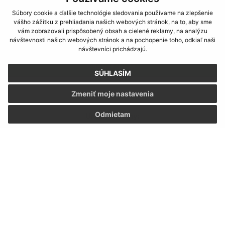
Súbory cookie a ďalšie technológie sledovania používame na zlepšenie
vášho zážitku z prehliadania našich webových stránok, na to, aby sme
Oboznámil som sa so
spracúvaním osobných
vám zobrazovali prispôsobený obsah a cielené reklamy, na analýzu
údajov
návštevnosti našich webových stránok a na pochopenie toho, odkiaľ naši
návštevníci prichádzajú.
Google reCaptcha Response
Odoslať správu
SÚHLASÍM
Zmeniť moje nastavenia
Odmietam
Úradné hodiny:
Deň
Čas
Pondelok:
08:00 - 15:00
Utorok:
nestránkový deň
Streda:
08:00 - 16:30
Štvrtok:
nestránkový deň
Piatok:
08:00 - 12:00
Kontakt: