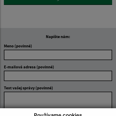
>
Napíšte nám:
Meno (povinné)
E-mailová adresa (povinné)
Text vašej správy (povinné)
Používame cookies