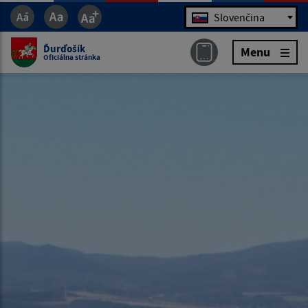
Jazyk
Slovenčina
Ďurďošík
Menu
Oficiálna stránka