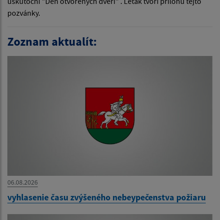
uskutoční "Deň otvorených dverí" . Leták tvorí prílohu tejto
pozvánky.
Zoznam aktualít:
06.08.2026
vyhlasenie času zvýšeného nebeypečenstva požiaru