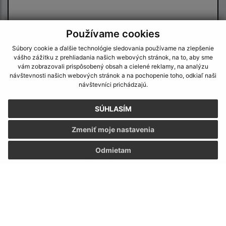
Používame cookies
Súbory cookie a ďalšie technológie sledovania používame na zlepšenie
vášho zážitku z prehliadania našich webových stránok, na to, aby sme
vám zobrazovali prispôsobený obsah a cielené reklamy, na analýzu
Oboznámil som sa so
spracúvaním osobných
návštevnosti našich webových stránok a na pochopenie toho, odkiaľ naši
údajov
návštevníci prichádzajú.
Google reCaptcha Response
SÚHLASÍM
Odoslať správu
Zmeniť moje nastavenia
Odmietam
Úradné hodiny:
Deň
Čas
Pondelok:
08:00 - 15:00
Utorok:
nestránkový deň
Streda:
08:00 - 16:30