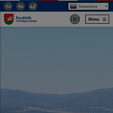
Jazyk
Slovenčina
Ďurďošík
Menu
Oficiálna stránka