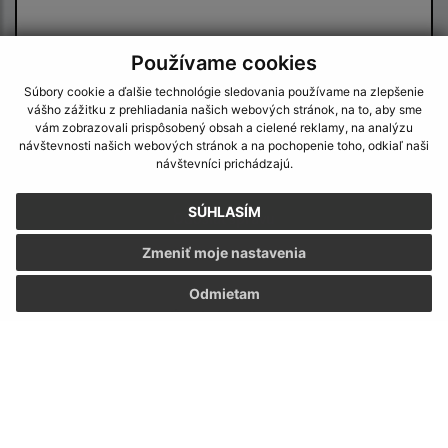
Používame cookies
Súbory cookie a ďalšie technológie sledovania používame na zlepšenie
vášho zážitku z prehliadania našich webových stránok, na to, aby sme
vám zobrazovali prispôsobený obsah a cielené reklamy, na analýzu
Oboznámil som sa so
spracúvaním osobných
návštevnosti našich webových stránok a na pochopenie toho, odkiaľ naši
údajov
návštevníci prichádzajú.
Google reCaptcha Response
SÚHLASÍM
Odoslať správu
Zmeniť moje nastavenia
Odmietam
Úradné hodiny:
Deň
Čas
Pondelok:
08:00 - 15:00
Utorok:
nestránkový deň
Streda:
08:00 - 16:30