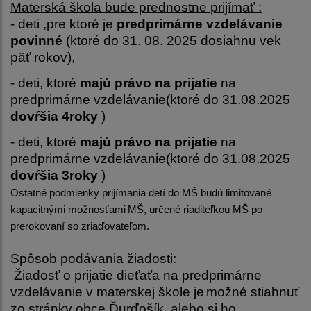
Materská škola bude prednostne prijímať :
- deti ,pre ktoré je
predprimárne vzdelávanie
povinné
(ktoré do 31. 08. 2025 dosiahnu vek
päť rokov),
- deti, ktoré
majú právo na prijatie
na
predprimárne vzdelávanie(ktoré do 31.08.2025
dovŕšia 4roky
)
- deti, ktoré
majú právo na prijatie
na
predprimárne vzdelávanie(ktoré do 31.08.2025
dovŕšia 3roky
)
Ostatné podmienky prijímania detí do MŠ budú limitované
kapacitnými možnosťami
MŠ, určené riaditeľkou MŠ po
prerokovaní so zriaďovateľom.
Spôsob podávania žiadosti:
Žiadosť o prijatie dieťaťa na predprimárne
vzdelávanie v materskej škole je
možné stiahnuť
zo stránky obce Ďurďošík, alebo si ho