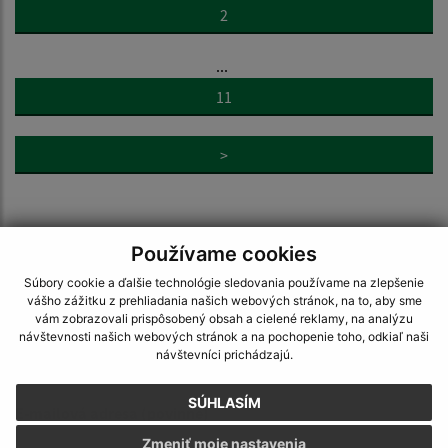
2
...
11
>
Používame cookies
Súbory cookie a ďalšie technológie sledovania používame na zlepšenie
Napíšte nám:
vášho zážitku z prehliadania našich webových stránok, na to, aby sme
vám zobrazovali prispôsobený obsah a cielené reklamy, na analýzu
Meno (povinné)
návštevnosti našich webových stránok a na pochopenie toho, odkiaľ naši
návštevníci prichádzajú.
SÚHLASÍM
E-mailová adresa (povinné)
Zmeniť moje nastavenia