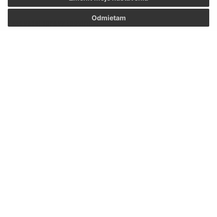
Odmietam
Text vašej správy (povinné)
Oboznámil som sa so
spracúvaním osobných
údajov
Google reCaptcha Response
Odoslať správu
Úradné hodiny:
Deň
Čas