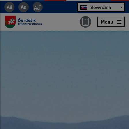
Jazyk
Slovenčina
Ďurďošík
Menu
Oficiálna stránka