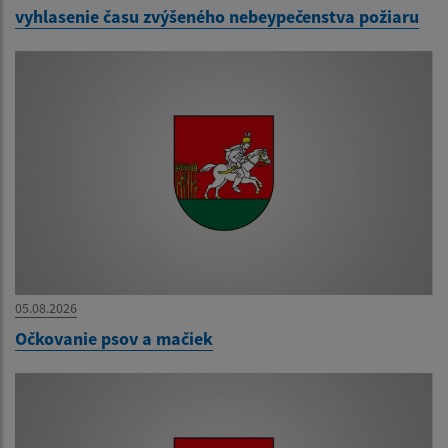
vyhlasenie času zvýšeného nebeypečenstva požiaru
05.08.2026
Očkovanie psov a mačiek