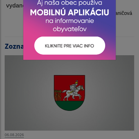
vydané do 30. 06. 2025
Monika Mackaničová
riaditeľka MŠ Ďurďošík
Zoznam aktualít:
06.08.2026